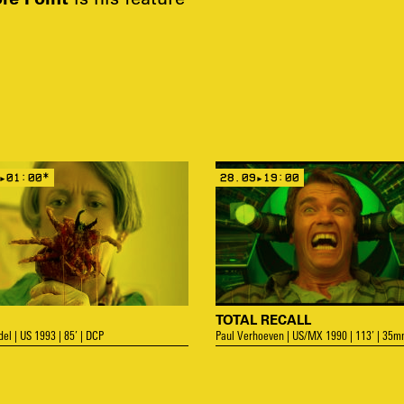
▸01:00*
28.09▸19:00
TOTAL RECALL
el | US 1993 | 85’ | DCP
Paul Verhoeven | US/MX 1990 | 113’ | 35