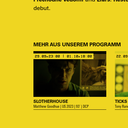
debut.
MEHR AUS UNSEREM PROGRAMM
29.09▸23:00 | 01.10▸18:00
22.09
SLOTHERHOUSE
TICKS
Matthew Goodhue | US 2023 | 93’ | DCP
Tony Rand