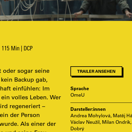
| 115 Min | DCP
 oder sogar seine
TRAILER ANSEHEN
 kein Backup gab,
haft einfühlen: Im
Sprache
OmeU
 ein volles Leben. Wer
ird regeneriert –
Darsteller:innen
ein der Person
Andrea Mohylová, Matěj Há
Václav Neužil, Milan Ondrík,
wurde. Als einer der
Dobrý