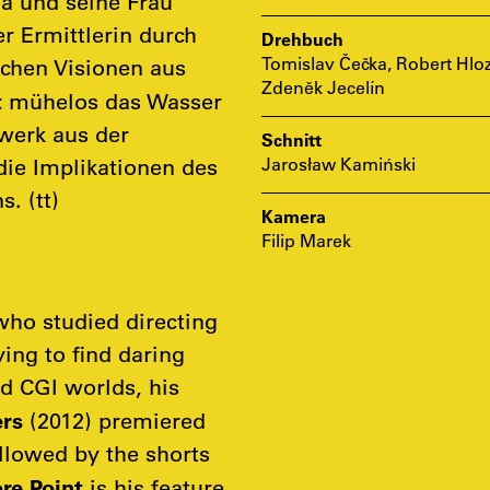
a und seine Frau
r Ermittlerin durch
Drehbuch
Tomislav Čečka, Robert Hloz
schen Visionen aus
Zdeněk Jecelín
t
mühelos das Wasser
werk aus der
Schnitt
Jarosław Kamiński
die Implikationen des
. (tt)
Kamera
Filip Marek
who studied directing
ing to find daring
d CGI worlds, his
rs
(2012) premiered
ollowed by the shorts
re Point
is his feature