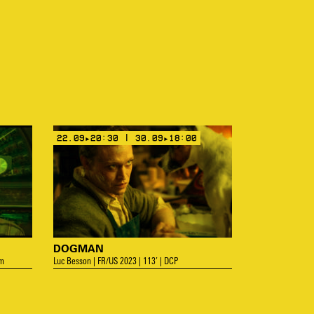
22.09▸20:30 | 30.09▸18:00
DOGMAN
mm
Luc Besson | FR/US 2023 | 113’ | DCP