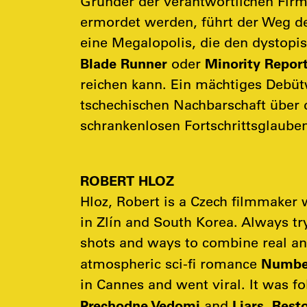
Gründer der verantwortlichen Firm
ermordet werden, führt der Weg de
eine Megalopolis, die den dystopi
Blade Runner
Minority Repor
oder
reichen kann. Ein mächtiges Debüt
tschechischen Nachbarschaft über 
schrankenlosen Fortschrittsglaubens
ROBERT HLOZ
Hloz, Robert is a Czech filmmaker 
in Zlín and South Korea. Always try
shots and ways to combine real an
Numbe
atmospheric sci-fi romance
in Cannes and went viral. It was f
Prechodne Vedomi
Liars
Resto
and
.