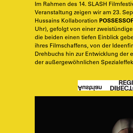
Im Rahmen des 14. SLASH Filmfestiv
Veranstaltung zeigen wir am 23. S
Hussains Kollaboration
POSSESSO
Uhr), gefolgt von einer zweistündige
die beiden einen tiefen Einblick ge
ihres Filmschaffens, von der Ideenf
Drehbuchs hin zur Entwicklung der 
der außergewöhnlichen Spezialeffekt