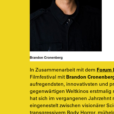
In Zusammenarbeit mit dem
Forum 
Filmfestival mit
Brandon Cronenber
aufregendsten, innovativsten und p
gegenwärtigen Weltkinos erstmalig 
hat sich im vergangenen Jahrzehnt m
eingenestelt zwischen visionärer Sc
transgressivem Body Horror, mühel