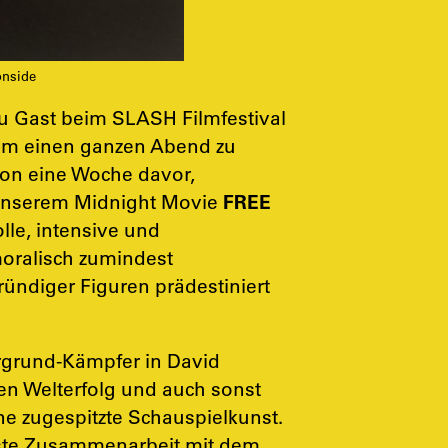
onside
zu Gast beim SLASH Filmfestival
ihm einen ganzen Abend zu
hon eine Woche davor,
 unserem Midnight Movie
FREE
lle, intensive und
moralisch zumindest
ründiger Figuren prädestiniert
ergrund-Kämpfer in David
en Welterfolg und auch sonst
ine zugespitzte Schauspielkunst.
ste Zusammenarbeit mit dem