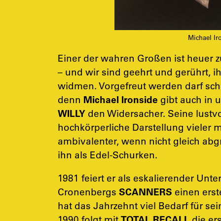
Michael Ir
Einer der wahren Großen ist heuer 
– und wir sind geehrt und gerührt, 
widmen. Vorgefreut werden darf sc
denn
Michael Ironside
gibt auch in
WILLY
den Widersacher. Seine lustvo
hochkörperliche Darstellung vieler 
ambivalenter, wenn nicht gleich abg
ihn als Edel-Schurken.
1981 feiert er als eskalierender Unt
Cronenbergs
SCANNERS
einen erst
hat das Jahrzehnt viel Bedarf für se
1990 folgt mit
TOTAL RECALL
die er