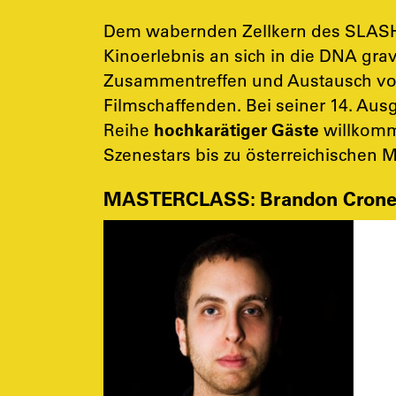
Dem wabernden Zellkern des SLASH F
Kinoerlebnis an sich in die DNA gra
Zusammentreffen und Austausch vo
Filmschaffenden. Bei seiner 14. Au
Reihe
hochkarätiger
Gäste
willkomm
Szenestars bis zu österreichischen 
MASTERCLASS: Brandon Cronen