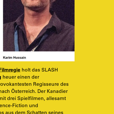
Filmregie
holt das SLASH
g
heuer einen der
rovokantesten Regisseure des
nach Österreich. Der Kanadier
it drei Spielfilmen, allesamt
ience-Fiction und
os aus dem Schatten seines